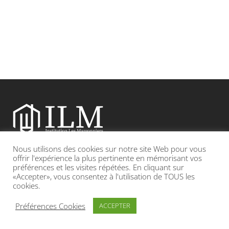
Nous utilisons des cookies sur notre site Web pour vous
Etablissement catholique sous contrat d’association avec l’Etat
offrir l'expérience la plus pertinente en mémorisant vos
préférences et les visites répétées. En cliquant sur
«Accepter», vous consentez à l'utilisation de TOUS les
Adresse : 19, Grande rue 69420 CONDRIEU
cookies.
INFOS LÉGALES
POLITIQUE DE CONFIDENTIALITÉ
Préférences Cookies
ACCEPTER