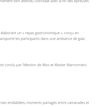
énement tant attendu coïncidait avec la fin des épreuves
u en élaborant un « repas gastronomique », conçu en
transporté les participants dans une ambiance de gala.
est conclu par l’élection de Miss et Master Marronniers
danses endiablées, moments partagés entre camarades et