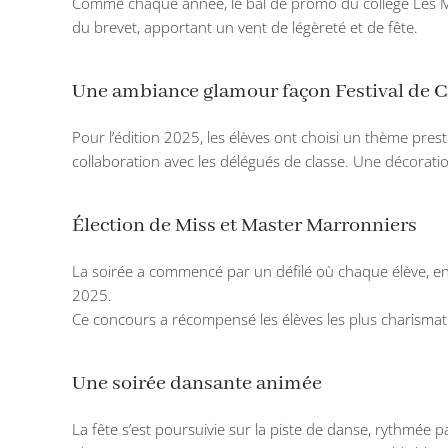
Comme chaque année, le
bal de promo du collège Les 
du brevet, apportant un vent de légèreté et de fête.
Une ambiance glamour façon Festival de 
Pour l’édition 2025, les élèves ont choisi un thème prest
collaboration avec les délégués de classe. Une décorati
Élection de Miss et Master Marronniers
La soirée a commencé par un défilé où chaque élève, en t
2025.
Ce concours a récompensé les élèves les plus charismati
Une soirée dansante animée
La fête s’est poursuivie sur la piste de danse, rythmée p