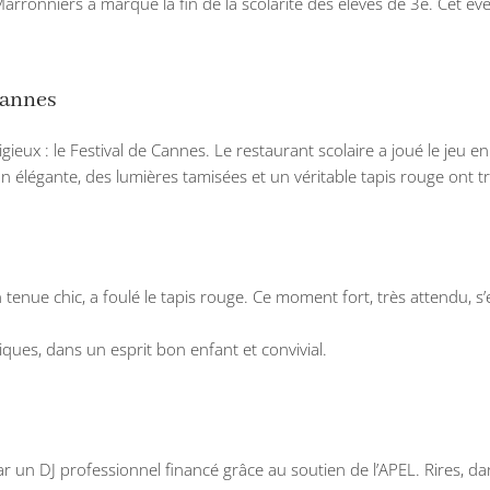
Marronniers
a marqué la fin de la scolarité des élèves de 3e. Cet év
Cannes
igieux : le Festival de Cannes. Le restaurant scolaire a joué le je
on élégante, des lumières tamisées et un véritable tapis rouge ont 
enue chic, a foulé le tapis rouge. Ce moment fort, très attendu, s’
ques, dans un esprit bon enfant et convivial.
ar un DJ professionnel financé grâce au soutien de l’
APEL
. Rires, 