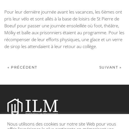
Pour leur dernière journée avant les vacances, les 6èmes ont
pris leur vélo et sont allés à la base de loisirs de St Pierre de
Boeuf pour passer une journée ensoleillée où foot, théâtre,
Mölky et balle aux prisonniers étaient au programme. Pour les
récompenser de leur efforts physiques, une glace et un verre
de sirop les attendaient à leur retour au collège.
« PRÉCÉDENT
SUIVANT »
Nous utilisons des cookies sur notre site Web pour vous
Etablissement catholique sous contrat d’association avec l’Etat