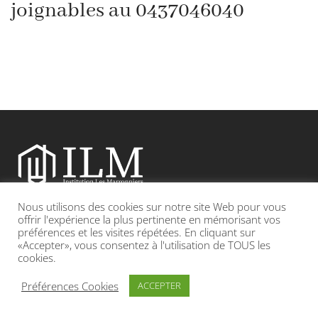
joignables au 0437046040
Nous utilisons des cookies sur notre site Web pour vous
Etablissement catholique sous contrat d’association avec l’Etat
offrir l'expérience la plus pertinente en mémorisant vos
préférences et les visites répétées. En cliquant sur
«Accepter», vous consentez à l'utilisation de TOUS les
Adresse : 19, Grande rue 69420 CONDRIEU
cookies.
INFOS LÉGALES
POLITIQUE DE CONFIDENTIALITÉ
Préférences Cookies
ACCEPTER