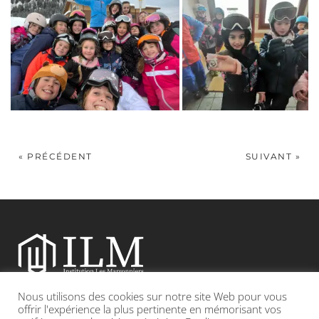
« PRÉCÉDENT
SUIVANT »
Nous utilisons des cookies sur notre site Web pour vous
Etablissement catholique sous contrat d’association avec l’Etat
offrir l'expérience la plus pertinente en mémorisant vos