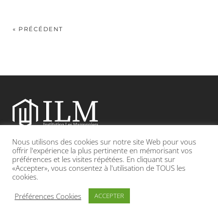
« PRÉCÉDENT
Nous utilisons des cookies sur notre site Web pour vous
Etablissement catholique sous contrat d’association avec l’Etat
offrir l'expérience la plus pertinente en mémorisant vos
préférences et les visites répétées. En cliquant sur
«Accepter», vous consentez à l'utilisation de TOUS les
Adresse : 19, Grande rue 69420 CONDRIEU
cookies.
INFOS LÉGALES
POLITIQUE DE CONFIDENTIALITÉ
Préférences Cookies
ACCEPTER