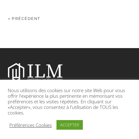
« PRÉCÉDENT
Nous utilisons des cookies sur notre site Web pour vous
Etablissement catholique sous contrat d’association avec l’Etat
offrir l'expérience la plus pertinente en mémorisant vos
préférences et les visites répétées. En cliquant sur
«Accepter», vous consentez à l'utilisation de TOUS les
Adresse : 19, Grande rue 69420 CONDRIEU
cookies.
INFOS LÉGALES
POLITIQUE DE CONFIDENTIALITÉ
Préférences Cookies
ACCEPTER