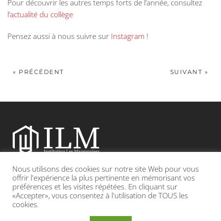
Pour découvrir les autres temps forts de l’année, consultez
l’
actualité du collège
Pensez aussi à nous suivre sur
Instagram
!
« PRÉCÉDENT
SUIVANT »
Nous utilisons des cookies sur notre site Web pour vous
Etablissement catholique sous contrat d’association avec l’Etat
offrir l'expérience la plus pertinente en mémorisant vos
préférences et les visites répétées. En cliquant sur
«Accepter», vous consentez à l'utilisation de TOUS les
Adresse : 19, Grande rue 69420 CONDRIEU
cookies.