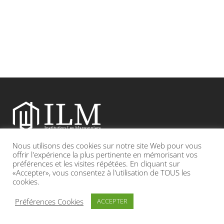
Nous utilisons des cookies sur notre site Web pour vous
Etablissement catholique sous contrat d’association avec l’Etat
offrir l'expérience la plus pertinente en mémorisant vos
préférences et les visites répétées. En cliquant sur
«Accepter», vous consentez à l'utilisation de TOUS les
Adresse : 19, Grande rue 69420 CONDRIEU
cookies.
INFOS LÉGALES
POLITIQUE DE CONFIDENTIALITÉ
Préférences Cookies
ACCEPTER