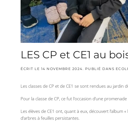
LES CP et CE1 au bo
ÉCRIT LE
14 NOVEMBRE 2024
. PUBLIÉ DANS
ECOL
Les classes de CP et de CE1 se sont rendues au jardin d
Pour la classe de CP, ce fut l’occasion d’une promenade
Les élèves de CE1 ont, quant à eux, découvert l’album « l
d’arbres à feuilles persistantes.