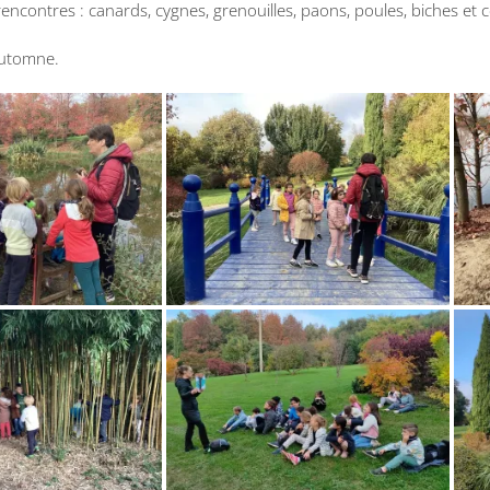
encontres : canards, cygnes, grenouilles, paons, poules, biches et c
’automne.