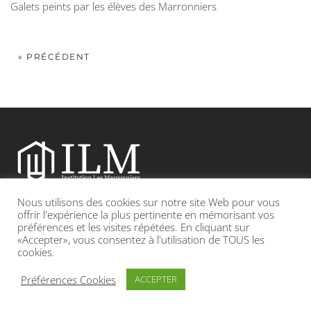
Galets peints par les élèves des Marronniers
« PRÉCÉDENT
Nous utilisons des cookies sur notre site Web pour vous
Etablissement catholique sous contrat d’association avec l’Etat
offrir l'expérience la plus pertinente en mémorisant vos
préférences et les visites répétées. En cliquant sur
«Accepter», vous consentez à l'utilisation de TOUS les
Adresse : 19, Grande rue 69420 CONDRIEU
cookies.
INFOS LÉGALES
POLITIQUE DE CONFIDENTIALITÉ
Préférences Cookies
ACCEPTER