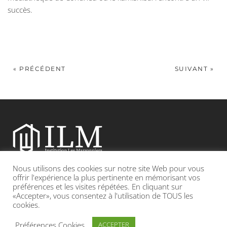
succès.
« PRÉCÉDENT
SUIVANT »
Nous utilisons des cookies sur notre site Web pour vous
Etablissement catholique sous contrat d’association avec l’Etat
offrir l'expérience la plus pertinente en mémorisant vos
préférences et les visites répétées. En cliquant sur
«Accepter», vous consentez à l'utilisation de TOUS les
Adresse : 19, Grande rue 69420 CONDRIEU
cookies.
INFOS LÉGALES
POLITIQUE DE CONFIDENTIALITÉ
Préférences Cookies
ACCEPTER