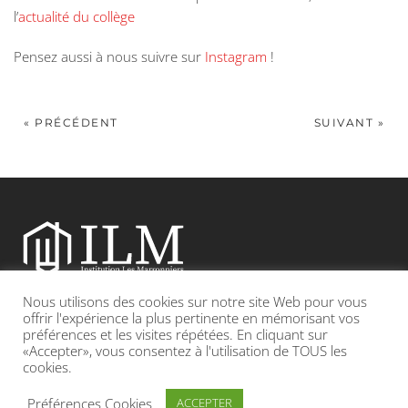
l’
actualité du collège
Pensez aussi à nous suivre sur
Instagram
!
« PRÉCÉDENT
SUIVANT »
Nous utilisons des cookies sur notre site Web pour vous
Etablissement catholique sous contrat d’association avec l’Etat
offrir l'expérience la plus pertinente en mémorisant vos
préférences et les visites répétées. En cliquant sur
«Accepter», vous consentez à l'utilisation de TOUS les
Adresse : 19, Grande rue 69420 CONDRIEU
cookies.
INFOS LÉGALES
POLITIQUE DE CONFIDENTIALITÉ
Préférences Cookies
ACCEPTER