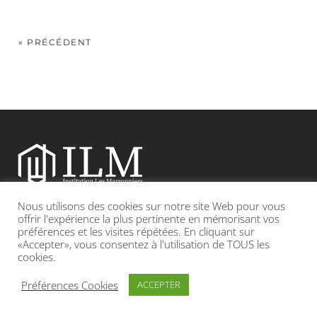
« PRÉCÉDENT
Nous utilisons des cookies sur notre site Web pour vous
Etablissement catholique sous contrat d’association avec l’Etat
offrir l'expérience la plus pertinente en mémorisant vos
préférences et les visites répétées. En cliquant sur
«Accepter», vous consentez à l'utilisation de TOUS les
Adresse : 19, Grande rue 69420 CONDRIEU
cookies.
INFOS LÉGALES
POLITIQUE DE CONFIDENTIALITÉ
Préférences Cookies
ACCEPTER