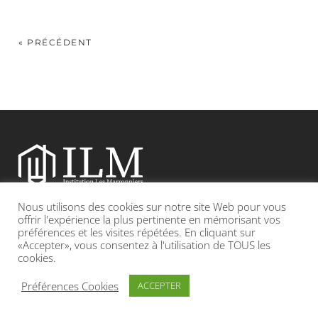
« PRÉCÉDENT
Nous utilisons des cookies sur notre site Web pour vous
Etablissement catholique sous contrat d’association avec l’Etat
offrir l'expérience la plus pertinente en mémorisant vos
préférences et les visites répétées. En cliquant sur
«Accepter», vous consentez à l'utilisation de TOUS les
Adresse : 19, Grande rue 69420 CONDRIEU
cookies.
INFOS LÉGALES
POLITIQUE DE CONFIDENTIALITÉ
Préférences Cookies
ACCEPTER