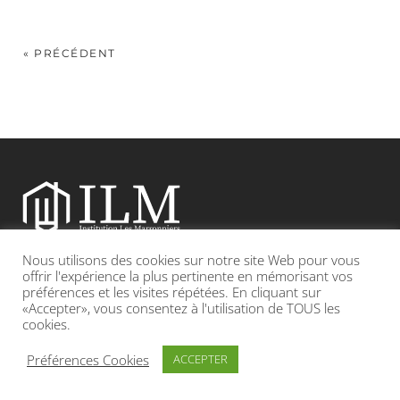
« PRÉCÉDENT
Nous utilisons des cookies sur notre site Web pour vous
Etablissement catholique sous contrat d’association avec l’Etat
offrir l'expérience la plus pertinente en mémorisant vos
préférences et les visites répétées. En cliquant sur
«Accepter», vous consentez à l'utilisation de TOUS les
Adresse : 19, Grande rue 69420 CONDRIEU
cookies.
INFOS LÉGALES
POLITIQUE DE CONFIDENTIALITÉ
Préférences Cookies
ACCEPTER