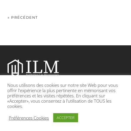
« PRÉCÉDENT
Nous utilisons des cookies sur notre site Web pour vous
Etablissement catholique sous contrat d’association avec l’Etat
offrir l'expérience la plus pertinente en mémorisant vos
préférences et les visites répétées. En cliquant sur
«Accepter», vous consentez à l'utilisation de TOUS les
Adresse : 19, Grande rue 69420 CONDRIEU
cookies.
INFOS LÉGALES
POLITIQUE DE CONFIDENTIALITÉ
Préférences Cookies
ACCEPTER