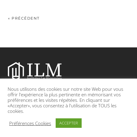
« PRÉCÉDENT
Nous utilisons des cookies sur notre site Web pour vous
Etablissement catholique sous contrat d’association avec l’Etat
offrir l'expérience la plus pertinente en mémorisant vos
préférences et les visites répétées. En cliquant sur
«Accepter», vous consentez à l'utilisation de TOUS les
Adresse : 19, Grande rue 69420 CONDRIEU
cookies.
INFOS LÉGALES
POLITIQUE DE CONFIDENTIALITÉ
Préférences Cookies
ACCEPTER