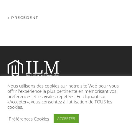
« PRÉCÉDENT
Nous utilisons des cookies sur notre site Web pour vous
Etablissement catholique sous contrat d’association avec l’Etat
offrir l'expérience la plus pertinente en mémorisant vos
préférences et les visites répétées. En cliquant sur
«Accepter», vous consentez à l'utilisation de TOUS les
Adresse : 19, Grande rue 69420 CONDRIEU
cookies.
INFOS LÉGALES
POLITIQUE DE CONFIDENTIALITÉ
Préférences Cookies
ACCEPTER