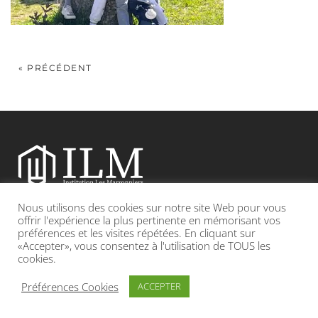
« PRÉCÉDENT
Nous utilisons des cookies sur notre site Web pour vous
Etablissement catholique sous contrat d’association avec l’Etat
offrir l'expérience la plus pertinente en mémorisant vos
préférences et les visites répétées. En cliquant sur
«Accepter», vous consentez à l'utilisation de TOUS les
Adresse : 19, Grande rue 69420 CONDRIEU
cookies.
INFOS LÉGALES
POLITIQUE DE CONFIDENTIALITÉ
Préférences Cookies
ACCEPTER