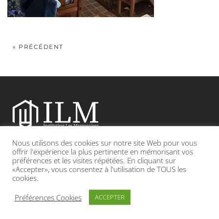
« PRÉCÉDENT
Nous utilisons des cookies sur notre site Web pour vous
Etablissement catholique sous contrat d’association avec l’Etat
offrir l'expérience la plus pertinente en mémorisant vos
préférences et les visites répétées. En cliquant sur
«Accepter», vous consentez à l'utilisation de TOUS les
Adresse : 19, Grande rue 69420 CONDRIEU
cookies.
INFOS LÉGALES
POLITIQUE DE CONFIDENTIALITÉ
Préférences Cookies
ACCEPTER