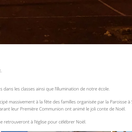
E
.
ans les classes ainsi que l’illumination de notre école.
é massivement à la fête des familles organisée par la Paroisse à St
parant leur Première Communion ont animé le joli conte de Noël.
e retrouveront à l’église pour célébrer Noël.