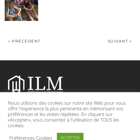
« PRÉCÉDENT
SUIVANT »
Nous utilisons des cookies sur notre site Web pour vous
Etablissement catholique sous contrat d’association avec l’Etat
offrir l'expérience la plus pertinente en mémorisant vos
préférences et les visites répétées. En cliquant sur
«Accepter», vous consentez à l'utilisation de TOUS les
Adresse : 19, Grande rue 69420 CONDRIEU
cookies.
INFOS LÉGALES
POLITIQUE DE CONFIDENTIALITÉ
Préférences Cookies
ACCEPTER