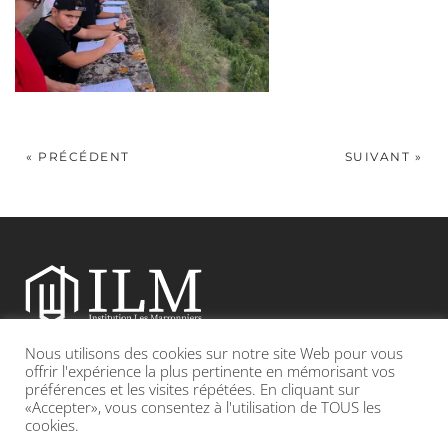
« PRÉCÉDENT
SUIVANT »
Nous utilisons des cookies sur notre site Web pour vous
Etablissement catholique sous contrat d’association avec l’Etat
offrir l'expérience la plus pertinente en mémorisant vos
préférences et les visites répétées. En cliquant sur
«Accepter», vous consentez à l'utilisation de TOUS les
Adresse : 19, Grande rue 69420 CONDRIEU
cookies.