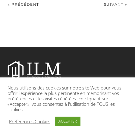
« PRÉCÉDENT
SUIVANT »
Nous utilisons des cookies sur notre site Web pour vous
Etablissement catholique sous contrat d’association avec l’Etat
offrir l'expérience la plus pertinente en mémorisant vos
préférences et les visites répétées. En cliquant sur
«Accepter», vous consentez à l'utilisation de TOUS les
Adresse : 19, Grande rue 69420 CONDRIEU
cookies.
INFOS LÉGALES
POLITIQUE DE CONFIDENTIALITÉ
Préférences Cookies
ACCEPTER