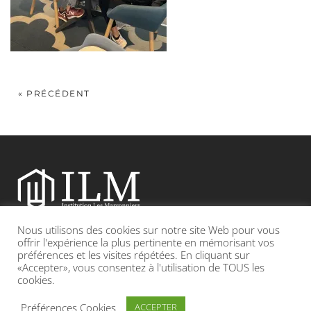
« PRÉCÉDENT
Nous utilisons des cookies sur notre site Web pour vous
Etablissement catholique sous contrat d’association avec l’Etat
offrir l'expérience la plus pertinente en mémorisant vos
préférences et les visites répétées. En cliquant sur
«Accepter», vous consentez à l'utilisation de TOUS les
Adresse : 19, Grande rue 69420 CONDRIEU
cookies.
INFOS LÉGALES
POLITIQUE DE CONFIDENTIALITÉ
Préférences Cookies
ACCEPTER