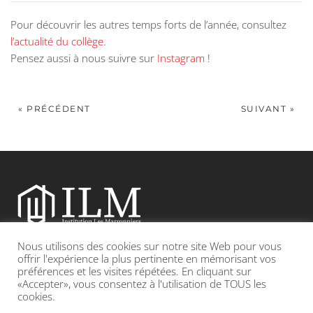
Pour découvrir les autres temps forts de l’année, consultez
l’actualité du collège
.
Pensez aussi à nous suivre sur
Instagram
!
« PRÉCÉDENT
SUIVANT »
Nous utilisons des cookies sur notre site Web pour vous
Etablissement catholique sous contrat d’association avec l’Etat
offrir l'expérience la plus pertinente en mémorisant vos
préférences et les visites répétées. En cliquant sur
«Accepter», vous consentez à l'utilisation de TOUS les
Adresse : 19, Grande rue 69420 CONDRIEU
cookies.