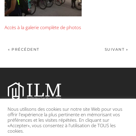
Accès à la galerie complète de photos
« PRÉCÉDENT
SUIVANT »
Nous utilisons des cookies sur notre site Web pour vous
Etablissement catholique sous contrat d’association avec l’Etat
offrir l'expérience la plus pertinente en mémorisant vos
préférences et les visites répétées. En cliquant sur
«Accepter», vous consentez à l'utilisation de TOUS les
Adresse : 19, Grande rue 69420 CONDRIEU
cookies.