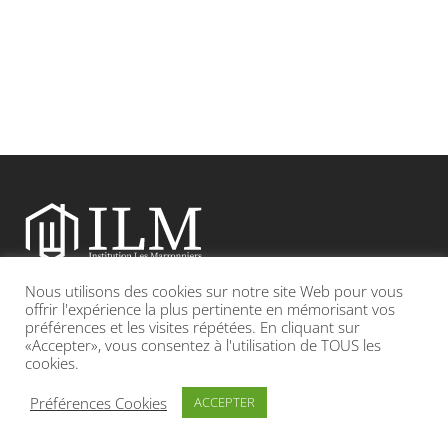
Nous utilisons des cookies sur notre site Web pour vous
Etablissement catholique sous contrat d’association avec l’Etat
offrir l'expérience la plus pertinente en mémorisant vos
préférences et les visites répétées. En cliquant sur
«Accepter», vous consentez à l'utilisation de TOUS les
Adresse : 19, Grande rue 69420 CONDRIEU
cookies.
INFOS LÉGALES
POLITIQUE DE CONFIDENTIALITÉ
Préférences Cookies
ACCEPTER