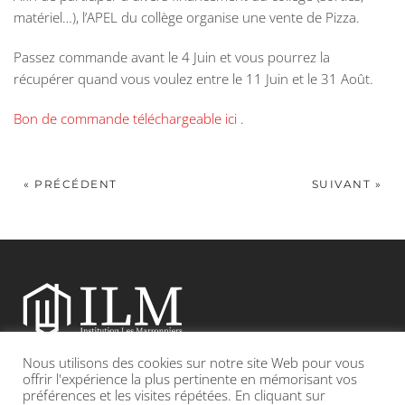
matériel…), l’APEL du collège organise une vente de Pizza.
Passez commande avant le 4 Juin et vous pourrez la
récupérer quand vous voulez entre le 11 Juin et le 31 Août.
Bon de commande téléchargeable ici
.
« PRÉCÉDENT
SUIVANT »
Nous utilisons des cookies sur notre site Web pour vous
Etablissement catholique sous contrat d’association avec l’Etat
offrir l'expérience la plus pertinente en mémorisant vos
préférences et les visites répétées. En cliquant sur