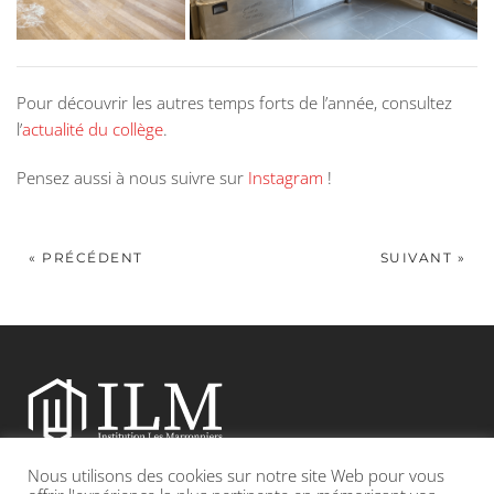
Pour découvrir les autres temps forts de l’année, consultez
l’
actualité du collège
.
Pensez aussi à nous suivre sur
Instagram
!
« PRÉCÉDENT
SUIVANT »
Nous utilisons des cookies sur notre site Web pour vous
Etablissement catholique sous contrat d’association avec l’Etat