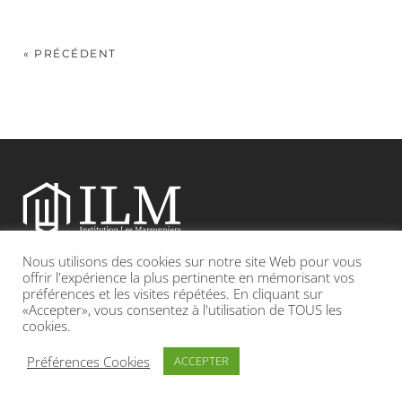
« PRÉCÉDENT
Nous utilisons des cookies sur notre site Web pour vous
Etablissement catholique sous contrat d’association avec l’Etat
offrir l'expérience la plus pertinente en mémorisant vos
préférences et les visites répétées. En cliquant sur
«Accepter», vous consentez à l'utilisation de TOUS les
Adresse : 19, Grande rue 69420 CONDRIEU
cookies.
INFOS LÉGALES
POLITIQUE DE CONFIDENTIALITÉ
Préférences Cookies
ACCEPTER