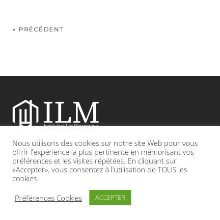
« PRÉCÉDENT
Nous utilisons des cookies sur notre site Web pour vous
Etablissement catholique sous contrat d’association avec l’Etat
offrir l'expérience la plus pertinente en mémorisant vos
préférences et les visites répétées. En cliquant sur
«Accepter», vous consentez à l'utilisation de TOUS les
Adresse : 19, Grande rue 69420 CONDRIEU
cookies.
INFOS LÉGALES
POLITIQUE DE CONFIDENTIALITÉ
Préférences Cookies
ACCEPTER