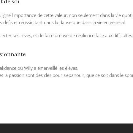
t de soi
ligné l’importance de cette valeur, non seulement dans la vie quoti
s défis et réussir, tant dans la danse que dans la vie en général.
pecter ses rêves, et de faire preuve de résilience face aux difficultés
sionnante
dance où Willy a émerveillé les élèves.
 la passion sont des clés pour s’épanouir, que ce soit dans le spor