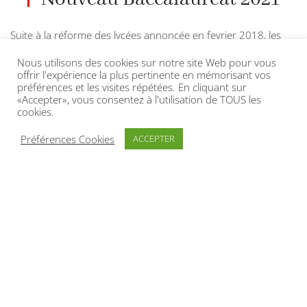
Suite à la réforme des lycées annoncée en fevrier 2018, les
bacs généraux L, ES et S sont remplacés par un
Nouveau
Nous utilisons des cookies sur notre site Web pour vous
Baccalauréat dès la session 2021
.
offrir l'expérience la plus pertinente en mémorisant vos
préférences et les visites répétées. En cliquant sur
Vous pouvez télécharger (au format pdf) en cliquant sur les
«Accepter», vous consentez à l'utilisation de TOUS les
cookies.
liens ci-dessous :
Préférences Cookies
ACCEPTER
DESCRIPTIF DES ENSEIGNEMENTS DE LA
NOUVELLE CLASSE DE PREMIÈRE AINSI QUE DE
LA CLASSE DE MATURITÉ (ANCIENNEMENT
TERMINALE)
DESCRIPTIF SUR LE DÉROULEMENT DU
NOUVEAU BACCALAURÉAT 2021