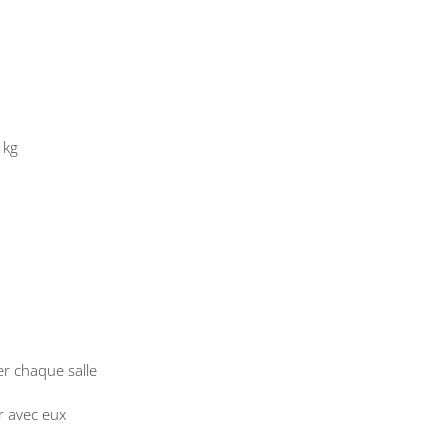
 kg
er chaque salle
r avec eux