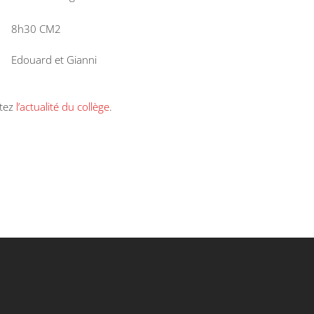
8h30 CM2
Edouard et Gianni
ltez
l’actualité du collège
.