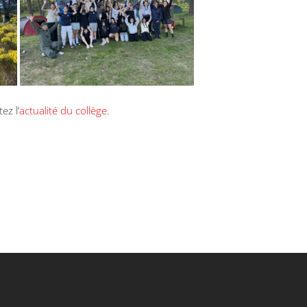
ez l’
actualité du collège
.