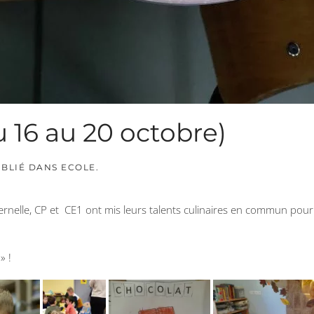
 16 au 20 octobre)
UBLIÉ DANS
ECOLE
.
aternelle, CP et CE1 ont mis leurs talents culinaires en commun p
» !